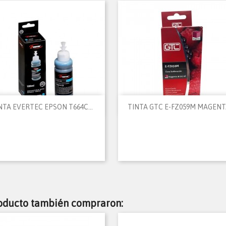


Vista rápida
Vista rápida
NTA EVERTEC EPSON T664C...
TINTA GTC E-FZ059M MAGENTA
roducto también compraron: