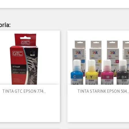
ría:


Vista rápida
Vista rápida
TINTA GTC EPSON 774...
TINTA STARINK EPSON 504..