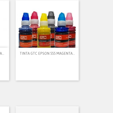

Vista rápida
...
TINTA GTC EPSON 555 MAGENTA...