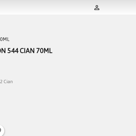

70ML
N 544 CIAN 70ML
2 Cian