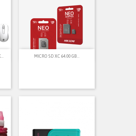

Vista rápida
..
MICRO SD XC 64.00 GB...