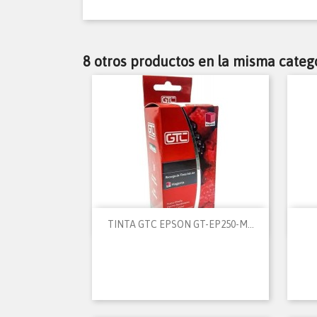
8 otros productos en la misma catego

Vista rápida
TINTA GTC EPSON GT-EP250-M...