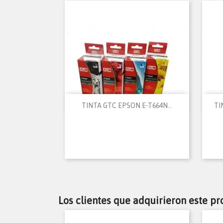

Vista rápida
TINTA GTC EPSON E-T664N...
TI
Los clientes que adquirieron este p