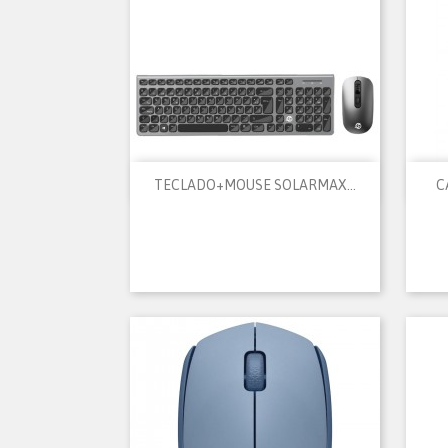

Vista rápida
TECLADO+MOUSE SOLARMAX...
C