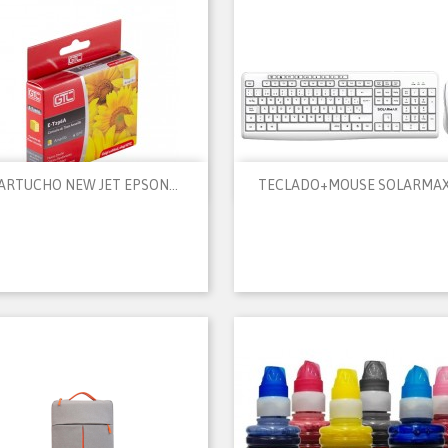


Vista rápida
Vista rápida
ARTUCHO NEW JET EPSON...
TECLADO+MOUSE SOLARMAX.