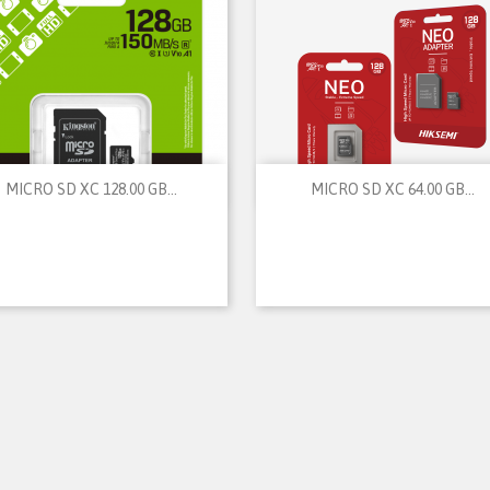


Vista rápida
Vista rápida
MICRO SD XC 128.00 GB...
MICRO SD XC 64.00 GB...