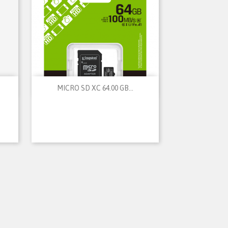

Vista rápida
MICRO SD XC 64.00 GB...