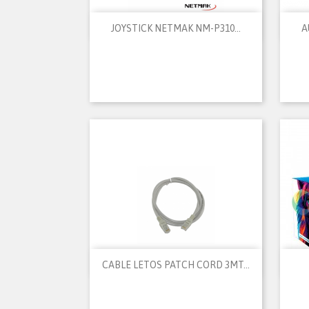

Vista rápida
JOYSTICK NETMAK NM-P310...
A

Vista rápida
CABLE LETOS PATCH CORD 3MT...