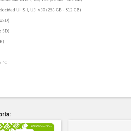
elocidad UHS-I, U3, V30 (256 GB - 512 GB)
roSD)
e SD)
B)
5 °C
ría: