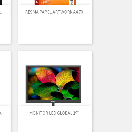

Vista rápida
.
RESMA PAPEL ARTWORK A4 70...

Vista rápida
..
MONITOR LED GLOBAL 19"...