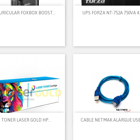


Vista rápida
Vista rápida
URICULAR FOXBOX BOOST...
UPS FORZA NT-752A 750VA 4..


Vista rápida
Vista rápida
TONER LASER GOLD HP...
CABLE NETMAK ALARGUE USB.