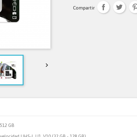
Compartir

 512 GB
 velocidad UHS-I, U1, V10 (32 GB - 128 GB)