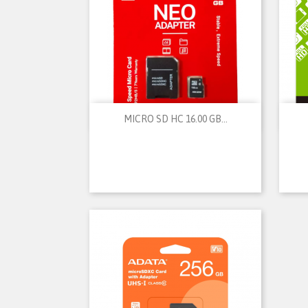

Vista rápida
MICRO SD HC 16.00 GB...