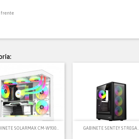
 frente
ría:


Vista rápida
Vista rápida
INETE SOLARMAX CM-W930...
GABINETE SENTEY STREGA..