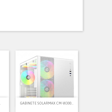

Vista rápida
.
GABINETE SOLARMAX CM-W300...