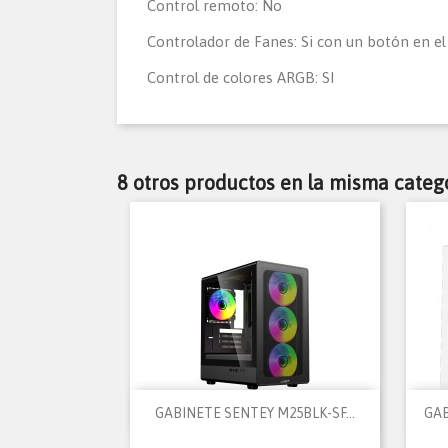
Control remoto: No
Controlador de Fanes: Si con un botón en el
Control de colores ARGB: SI
8 otros productos en la misma catego

Vista rápida
GABINETE SENTEY M25BLK-SF...
GAB