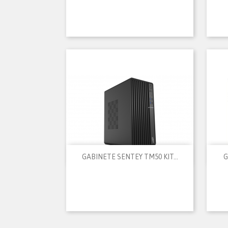

Vista rápida
GABINETE SENTEY TM50 KIT...
G