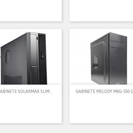


Vista rápida
Vista rápida
ABINETE SOLARMAX SLIM...
GABINETE MELODY MKG-550-11