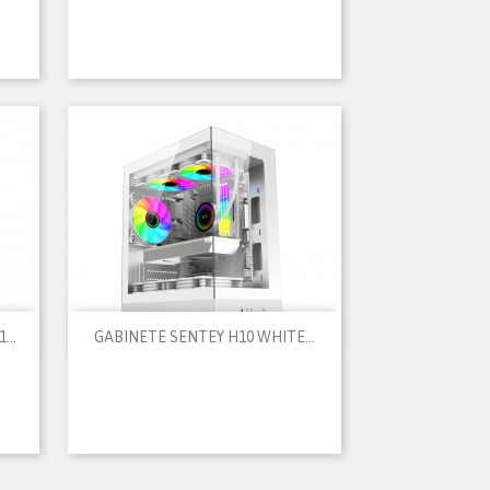

Vista rápida
...
GABINETE SENTEY H10 WHITE...