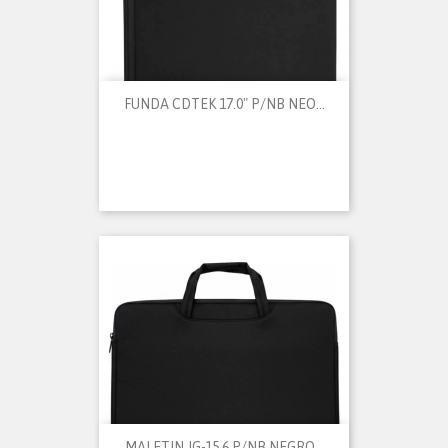
FUNDA CDTEK 17.0" P/NB NEO...
MALETIN JG-15.6 P/NB NEGRO...