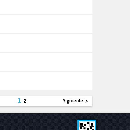
1

Siguiente
2