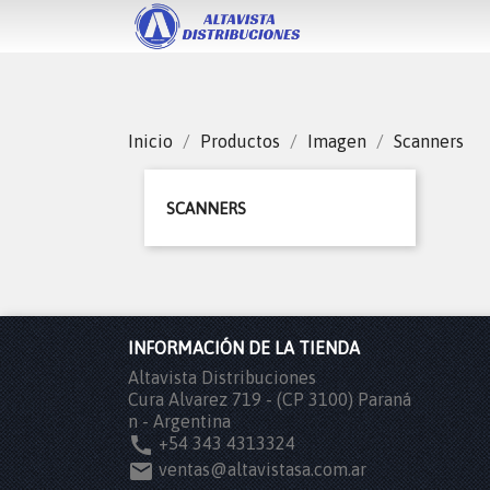
Inicio
Productos
Imagen
Scanners
SCANNERS
INFORMACIÓN DE LA TIENDA
Altavista Distribuciones
Cura Alvarez 719 - (CP 3100) Paraná
n - Argentina

+54 343 4313324

ventas@altavistasa.com.ar