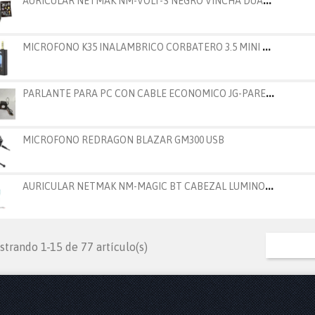
M
ICROFONO K35 INALAMBRICO CORBATERO 3.5 MINI A PLU
P
ARLANTE PARA PC CON CABLE ECONOMICO JG-PARECO
MICROFONO REDRAGON BLAZAR GM300 USB
A
URICULAR NETMAK NM-MAGIC BT CABEZAL LUMINOSO
trando 1-15 de 77 artículo(s)