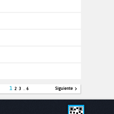
1

Siguiente
2
3
…
6