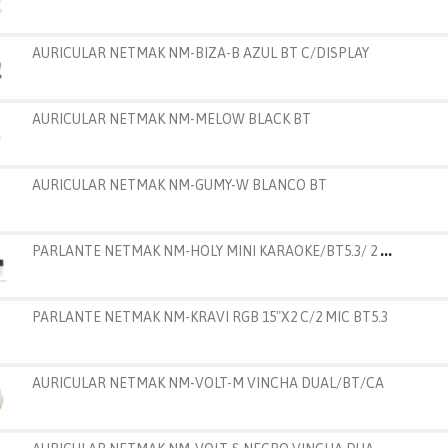
AURICULAR NETMAK NM-BIZA-B AZUL BT C/DISPLAY
AURICULAR NETMAK NM-MELOW BLACK BT
AURICULAR NETMAK NM-GUMY-W BLANCO BT
P
ARLANTE NETMAK NM-HOLY MINI KARAOKE/BT5.3/ 2 MIC
PARLANTE NETMAK NM-KRAVI RGB 15"X2 C/2 MIC BT5.3
AURICULAR NETMAK NM-VOLT-M VINCHA DUAL/BT/CA
A
URICULAR NETMAK NM-VOLT-S NEGRO VINCHA DUAL/BT