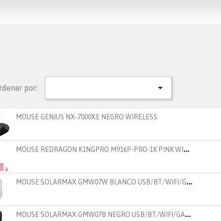

rdenar por:
MOUSE GENIUS NX-7000XE NEGRO WIRELESS
M
OUSE REDRAGON K1NGPRO M916P-PRO-1K PINK WIRELESS
M
OUSE SOLARMAX GMW07W BLANCO USB/BT/WIFI/GAMER
M
OUSE SOLARMAX GMW07B NEGRO USB/BT/WIFI/GAMER