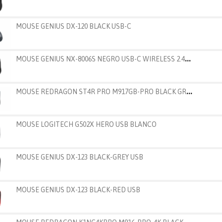
MOUSE GENIUS DX-120 BLACK USB-C
M
OUSE GENIUS NX-8006S NEGRO USB-C WIRELESS 2.4GHZ
M
OUSE REDRAGON ST4R PRO M917GB-PRO BLACK GREY WIRE
MOUSE LOGITECH G502X HERO USB BLANCO
MOUSE GENIUS DX-123 BLACK-GREY USB
MOUSE GENIUS DX-123 BLACK-RED USB
M
OUSE REDRAGON K1NG4KPRO M916-PRO-4K BLACK WIRELES