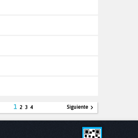
1

Siguiente
2
3
4