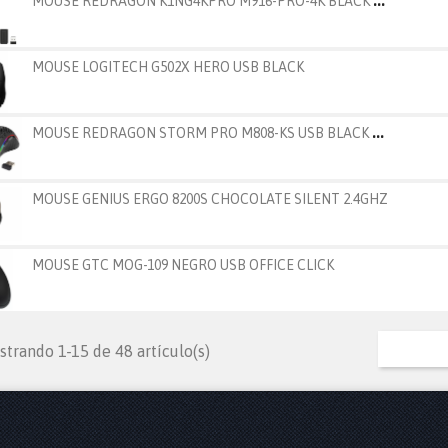
MOUSE LOGITECH G502X HERO USB BLACK
M
OUSE REDRAGON STORM PRO M808-KS USB BLACK GAMER
MOUSE GENIUS ERGO 8200S CHOCOLATE SILENT 2.4GHZ
MOUSE GTC MOG-109 NEGRO USB OFFICE CLICK
trando 1-15 de 48 artículo(s)